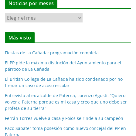
Noticias por meses
N
o
t
Más visto
i
c
Fiestas de La Cañada: programación completa
i
a
El PP pide la máxima distinción del Ayuntamiento para el
párroco de La Cañada
s
p
El British College de La Cañada ha sido condenado por no
o
frenar un caso de acoso escolar
r
Entrevista al ex alcalde de Paterna, Lorenzo Agustí: “Quiero
m
volver a Paterna porque es mi casa y creo que uno debe ser
e
profeta de su tierra"
s
Ferrán Torres vuelve a casa y Foios se rinde a su campeón
e
Paco Sabater toma posesión como nuevo concejal del PP en
s
Paterna