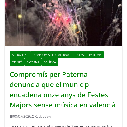
ACTUALITAT
COMPROMIS PER PATERNA
FIESTAS DE PATERNA
OPINIÓ
PATERNA
POLÍTICA
Compromís per Paterna
denuncia que el municipi
encadena onze anys de Festes
Majors sense música en valencià
08/07/2026
Redaccion
La coalició reclama al govern de Sagredo que pose fi a