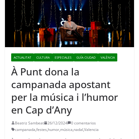
ACTUALITAT
CULTURA
ESPECIALES
GUÍA CIUDAD
VALÈNCIA
À Punt dona la
campanada apostant
per la música i l’humor
en Cap d’Any
Beatriz Sambeat
26/12/2024
0 comentarios
campanada
,
festes
,
humor
,
música
,
nadal
,
Valencia