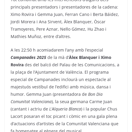
principals presentadors i presentadores de la cadena:
Ximo Rovira i Gemma Juan, Ferran Cano i Berta Báidez,
Jordi Morera i Ana Sirvent, Àlex Blanquer, Òscar
Tramoyeres, Pere Aznar, Nel·lo Gómez, Hu Zhao i
Mathies Muñoz, entre d’altres.
A les 22:50 h acomiadarem l’any amb l’especial
Campanades 2025
de la mà d’
Àlex Blanquer i Ximo
Rovira
des del balcó del Palau de les Comunicacions, a
la plaça de l’Ajuntament de València.
El programa
especial de Campanades inclourà un espectacle al
majestuós vestíbul de l’edifici amb música, dansa i
humor. Gemma Juan (presentadora de
Bon Dia
Comunitat Valenciana
), la seua germana Carme Juan
(cantant i actriu de
L’Alqueria Blanca
) i la popular Chus
Lacort posaran el toc picant i còmic en una gala plena
d’actuacions d’artistes de la Comunitat Valenciana que
fa homenatge al gènere del musical.