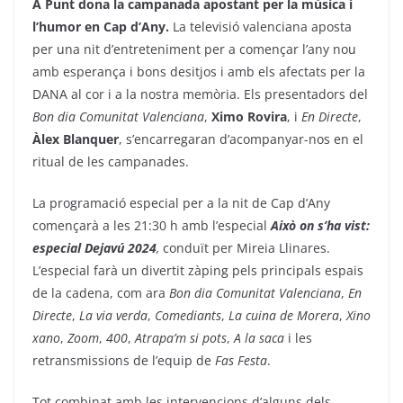
À Punt dona la campanada apostant per la música i
l’humor en Cap d’Any.
La televisió valenciana aposta
per una nit d’entreteniment per a començar l’any nou
amb esperança i bons desitjos i amb els afectats per la
DANA al cor i a la nostra memòria. Els presentadors del
Bon dia Comunitat Valenciana
,
Ximo Rovira
, i
En Directe
,
Àlex Blanquer
, s’encarregaran d’acompanyar-nos en el
ritual de les campanades.
La programació especial per a la nit de Cap d’Any
començarà a les 21:30 h amb l’especial
Això on s’ha vist:
especial Dejavú 2024
,
conduït per
Mireia Llinares.
L’especial farà un divertit zàping pels principals espais
de la cadena, com ara
Bon dia Comunitat Valenciana
,
En
Directe
,
La via verda
,
Comediants
,
La cuina de Morera
,
Xino
xano
,
Zoom
,
400
,
Atrapa’m si pots
,
A la saca
i les
retransmissions de l’equip de
Fas Festa
.
Tot combinat amb les intervencions d’alguns dels