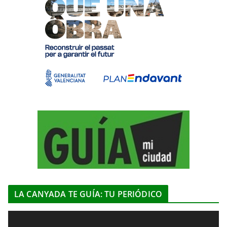
LA CANYADA TE GUÍA: TU PERIÓDICO
R