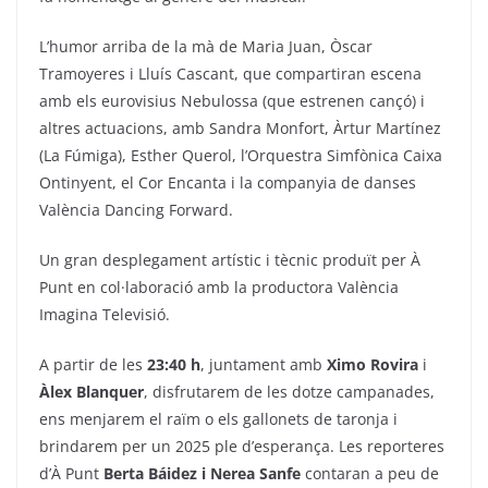
L’humor arriba de la mà de Maria Juan, Òscar
Tramoyeres i Lluís Cascant, que compartiran escena
amb els eurovisius Nebulossa (que estrenen cançó) i
altres actuacions, amb Sandra Monfort,
Àrtur Martínez
(La Fúmiga), Esther Querol, l’Orquestra Simfònica Caixa
Ontinyent, el Cor Encanta i la companyia de danses
València Dancing Forward.
Un gran desplegament artístic i tècnic produït per À
Punt en col·laboració amb la productora València
Imagina Televisió.
A partir de les
23:40 h
, juntament amb
Ximo Rovira
i
Àlex Blanquer
, disfrutarem de les dotze campanades,
ens menjarem el raïm o els gallonets de taronja i
brindarem per un 2025 ple d’esperança. Les reporteres
d’À Punt
Berta Báidez i Nerea Sanfe
contaran a peu de