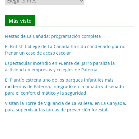
o
t
Más visto
i
c
Fiestas de La Cañada: programación completa
i
a
El British College de La Cañada ha sido condenado por no
frenar un caso de acoso escolar
s
p
Espectacular incendio en Fuente del Jarro paraliza la
o
actividad en empresas y colegios de Paterna
r
El Plantío estrena uno de los parques infantiles más
m
modernos de Paterna, integrado en la pinada y diseñado
e
para el confort climático y la seguridad
s
Visitan la Torre de Vigilancia de La Vallesa, en La Canyada,
e
para supervisar las tareas de prevención forestal
s