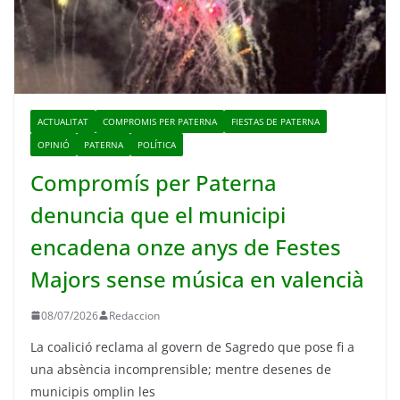
ACTUALITAT
COMPROMIS PER PATERNA
FIESTAS DE PATERNA
OPINIÓ
PATERNA
POLÍTICA
Compromís per Paterna
denuncia que el municipi
encadena onze anys de Festes
Majors sense música en valencià
08/07/2026
Redaccion
La coalició reclama al govern de Sagredo que pose fi a
una absència incomprensible; mentre desenes de
municipis omplin les