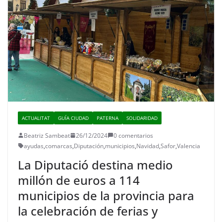
ACTUALITAT
GUÍA CIUDAD
PATERNA
SOLIDARIDAD
Beatriz Sambeat
26/12/2024
0 comentarios
ayudas
,
comarcas
,
Diputación
,
municipios
,
Navidad
,
Safor
,
Valencia
La Diputació destina medio
millón de euros a 114
municipios de la provincia para
la celebración de ferias y