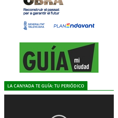
LA CANYADA TE GUÍA: TU PERIÓDICO
R
e
p
r